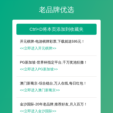
遥想公瑾当年，小乔初嫁了，雄姿英发。
羽扇纶巾，谈笑间，樯橹灰飞烟灭。
故国神游，多情应笑我，早生华发。
人生如梦，一尊还酹江月。